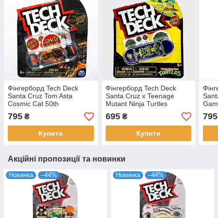
Фінгерборд Tech Deck
Фінгерборд Tech Deck
Фінг
Santa Cruz Tom Asta
Santa Cruz x Teenage
Sant
Cosmic Cat 50th
Mutant Ninja Turtles
Game
Anniversary 32 мм
Leonardo Nickelodeon 32
Anni
795
695
795
₴
₴
мм
Купити
Купити
Акційні пропозиції та новинки
Новинка
–44%
Новинка
–44%