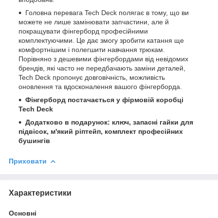
Головна перевага Tech Deck полягає в тому, що ви
можете не лише замінювати запчастини, але й
покращувати фінгерборд професійними
комплектуючими. Це дає змогу зробити катання ще
комфортнішим і полегшити навчання трюкам.
Порівняно з дешевими фінгербордами від невідомих
брендів, які часто не передбачають заміни деталей,
Tech Deck пропонує довговічність, можливість
оновлення та вдосконалення вашого фінгерборда.
Фінгерборд постачається у фірмовій коробці
Tech Deck
Додатково в подарунок: ключ, запасні гайки для
підвісок,
м'який ріптейп, комплект професійних
бушингів
Приховати
Характеристики
Основні