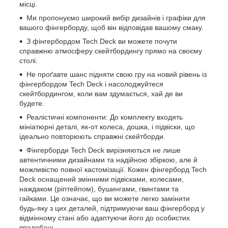
місці.
Ми пропонуємо широкий вибір дизайнів і графіки для
вашого фінгерборду, щоб він відповідав вашому смаку.
З фінгербордом Tech Deck ви можете почути
справжню атмосферу скейтбордингу прямо на своєму
столі.
Не проґавте шанс підняти свою гру на новий рівень із
фінгербордом Tech Deck і насолоджуйтеся
скейтбордингом, коли вам здумається, хай де ви
будете.
Реалістичні компоненти: До комплекту входять
мініатюрні деталі, як-от колеса, дошка, і підвіски, що
ідеально повторюють справжні скейтборди.
Фінгерборди Tech Deck вирізняються не лише
автентичними дизайнами та надійною збіркою, але й
можливістю повної кастомізації. Кожен фінгерборд Tech
Deck оснащений змінними підвісками, колесами,
наждаком (ріптейпом), бушингами, гвинтами та
гайками. Це означає, що ви можете легко замінити
будь-яку з цих деталей, підтримуючи ваш фінгерборд у
відмінному стані або адаптуючи його до особистих
вподобань.