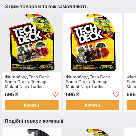
З цим товаром також замовляють
Фінгерборд Tech Deck
Фінгерборд Tech Deck
Фінг
Santa Cruz x Teenage
Santa Cruz x Teenage
Sant
Mutant Ninja Turtles
Mutant Ninja Turtles
Muta
Raphael Nickelodeon 32
Raphael Nickelodeon 32
Leon
695
695
695
₴
₴
мм
мм
мм
Купити
Купити
Подібні товари компанії