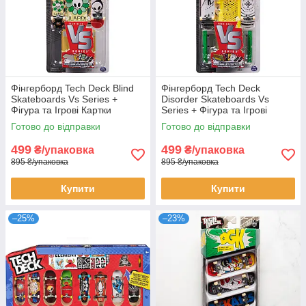
Фінгерборд Tech Deck Blind
Фінгерборд Tech Deck
Skateboards Vs Series +
Disorder Skateboards Vs
Фігура та Ігрові Картки
Series + Фігура та Ігрові
(уцінка, пошкоджена
Картки (уцінка, пошкоджена
Готово до відправки
Готово до відправки
упаковка)
упаковка)
499
499
₴/упаковка
₴/упаковка
895 ₴/упаковка
895 ₴/упаковка
Купити
Купити
–25%
–23%