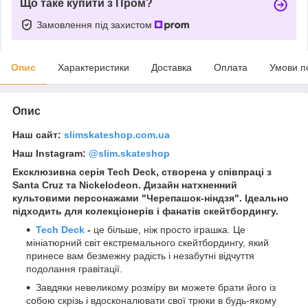
Що таке купити з Пром?
Замовлення під захистом
Опис
Характеристики
Доставка
Оплата
Умови п
Опис
Наш сайт:
slimskateshop.com.ua
Наш Instagram:
@slim.skateshop
Ексклюзивна серія Tech Deck, створена у співпраці з
Santa Cruz та Nickelodeon. Дизайн натхненний
культовими персонажами "Черепашок-ніндзя". Ідеально
підходить для колекціонерів і фанатів скейтбордингу.
Tech Deck
-
це більше, ніж просто іграшка. Це
мініатюрний світ екстремального скейтбордингу, який
принесе вам безмежну радість і незабутні відчуття
подолання гравітації.
Завдяки невеликому розміру ви можете брати його із
собою скрізь і вдосконалювати свої трюки в будь-якому