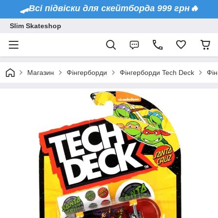
🛹Всі підвіски для скейтборда 999 грн🔥
Slim Skateshop
Магазин
Фінгерборди
Фінгерборди Tech Deck
Фін