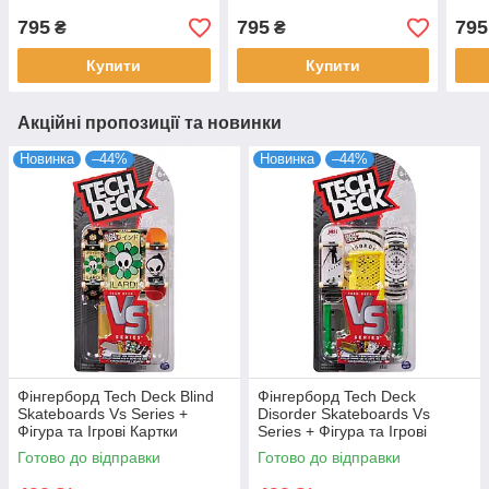
мм
мм
мм
795
795
795
₴
₴
Купити
Купити
Акційні пропозиції та новинки
Новинка
–44%
Новинка
–44%
Фінгерборд Tech Deck Blind
Фінгерборд Tech Deck
Skateboards Vs Series +
Disorder Skateboards Vs
Фігура та Ігрові Картки
Series + Фігура та Ігрові
(уцінка, пошкоджена
Картки (уцінка, пошкоджена
Готово до відправки
Готово до відправки
упаковка)
упаковка)