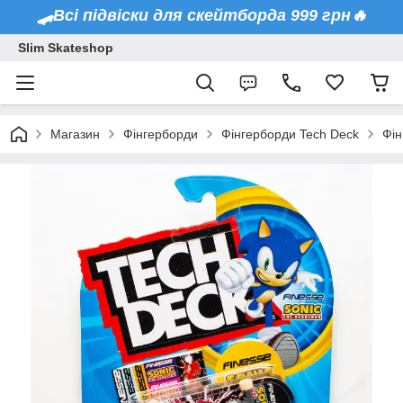
🛹Всі підвіски для скейтборда 999 грн🔥
Slim Skateshop
Магазин
Фінгерборди
Фінгерборди Tech Deck
Фін