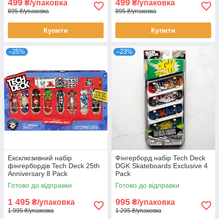
499
499
₴/упаковка
₴/упаковка
895 ₴/упаковка
895 ₴/упаковка
Купити
Купити
–25%
–23%
Ексклюзивний набір
Фінгерборд набір Tech Deck
фінгербордів Tech Deck 25th
DGK Skateboards Exclusive 4
Anniversary 8 Pack
Pack
Готово до відправки
Готово до відправки
1 495
995
₴/упаковка
₴/упаковка
1 995 ₴/упаковка
1 295 ₴/упаковка