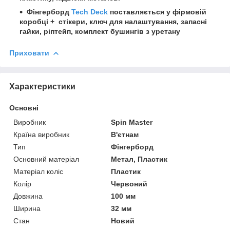
Фінгерборд
Tech Deck
поставляється у фірмовій
коробці + стікери, ключ для налаштування, запасні
гайки, ріптейп, комплект бушингів з уретану
Приховати
Характеристики
Основні
Виробник
Spin Master
Країна виробник
В'єтнам
Тип
Фінгерборд
Основний матеріал
Метал, Пластик
Матеріал коліс
Пластик
Колір
Червоний
Довжина
100 мм
Ширина
32 мм
Стан
Новий