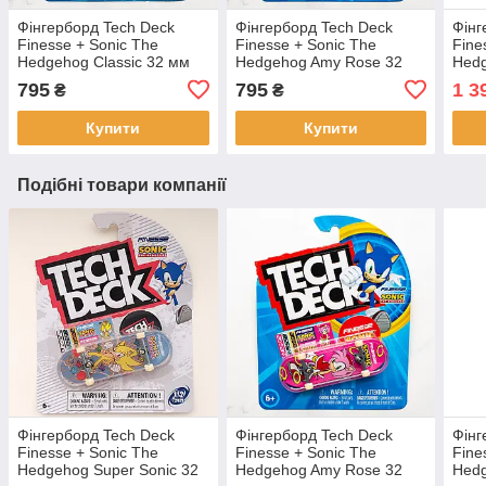
Фінгерборд Tech Deck
Фінгерборд Tech Deck
Фінг
Finesse + Sonic The
Finesse + Sonic The
Fine
Hedgehog Classic 32 мм
Hedgehog Amy Rose 32
Hedg
мм
DLX 
795
795
1 3
₴
₴
сері
Купити
Купити
Подібні товари компанії
Фінгерборд Tech Deck
Фінгерборд Tech Deck
Фінг
Finesse + Sonic The
Finesse + Sonic The
Fine
Hedgehog Super Sonic 32
Hedgehog Amy Rose 32
Hedg