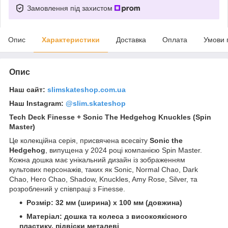
Замовлення під захистом
Опис
Характеристики
Доставка
Оплата
Умови 
Опис
Наш сайт:
slimskateshop.com.ua
Наш Instagram:
@slim.skateshop
Tech Deck Finesse + Sonic The Hedgehog Knuckles
(Spin
Master)
Це колекційна серія, присвячена всесвіту
Sonic the
Hedgehog
, випущена у 2024 році компанією Spin Master.
Кожна дошка має унікальний дизайн із зображенням
культових персонажів, таких як Sonic, Normal Chao, Dark
Chao, Hero Chao, Shadow, Knuckles, Amy Rose, Silver, та
розроблений у співпраці з Finesse.
Розмір: 32 мм (ширина) х 100 мм (довжина)
Матеріал: дошка та колеса з високоякісного
пластику, підвіски металеві