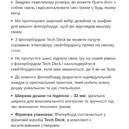
Завдяки невеликому розміру, ви можете брати його з
собою скрізь і вдосконалювати свої трюки у будь-якому
місці.
Ми пропонуємо широкий вибір дизайнів та графіки
для вашого фінгерборда, щоб він відповідав вашому
смаку.
З фінгербордом Tech Deck ви можете почути
справжню атмосферу скейтбордингу прямо на своєму
столі.
Не пропустіть шанс підняти свою гру на новий рівень
з фінгербордом Tech Deck і насолоджуйтеся
скейтбордингом, коли вам заманеться, де б ви не були.
До кожного фінгерборду додається індивідуальний
наждак із оригінальним принтом, який робить кожну
дошку унікальною та ще стильнішою.
Ширина дошки та підвісок – 32 мм:
Ідеальна
ширина для максимального контролю та зручності під
час виконання технічних трюків.
Фірмова упаковка:
Фінгерборд постачається у
фірмовій коробці
Tech Deck
, в комплекті з
ексклюзивними стікерами.