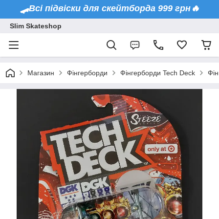
🛹Всі підвіски для скейтборда 999 грн🔥
Slim Skateshop
Магазин
Фінгерборди
Фінгерборди Tech Deck
Фін