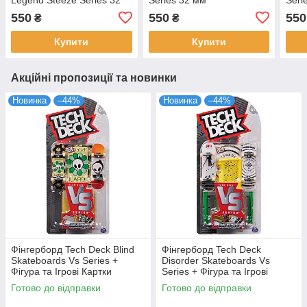
мм
550
550
550
₴
₴
Купити
Купити
Акційні пропозиції та новинки
Новинка
–44%
Новинка
–44%
Фінгерборд Tech Deck Blind
Фінгерборд Tech Deck
Skateboards Vs Series +
Disorder Skateboards Vs
Фігура та Ігрові Картки
Series + Фігура та Ігрові
(уцінка, пошкоджена
Картки (уцінка, пошкоджена
Готово до відправки
Готово до відправки
упаковка)
упаковка)