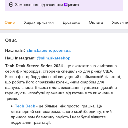
Замовлення під захистом
Опис
Характеристики
Доставка
Оплата
Умови п
Опис
Наш сайт:
slimskateshop.com.ua
Наш Instagram:
@slim.skateshop
Tech Deck Steeze Series 2024
- це ексклюзивна лімітована
серія фінгербордів, створена спеціально для ринку США.
Кожен фінгерборд цієї серії випущений в обмеженій кількості,
що робить його справжнім колекційним скарбом для
шанувальників. Висока якість виконання і унікальні дизайни
гарантують незабутні враження від катання та виконання
трюків.
Tech Deck
- це більше, ніж просто іграшка. Це
мініатюрний світ екстремального скейтбордингу, який
принесе вам безмежну радість і незабутні відчуття
подолання гравітації.