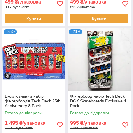
499
499
₴/упаковка
₴/упаковка
895 ₴/упаковка
895 ₴/упаковка
Купити
Купити
–25%
–23%
Ексклюзивний набір
Фінгерборд набір Tech Deck
фінгербордів Tech Deck 25th
DGK Skateboards Exclusive 4
Anniversary 8 Pack
Pack
Готово до відправки
Готово до відправки
1 495
995
₴/упаковка
₴/упаковка
1 995 ₴/упаковка
1 295 ₴/упаковка