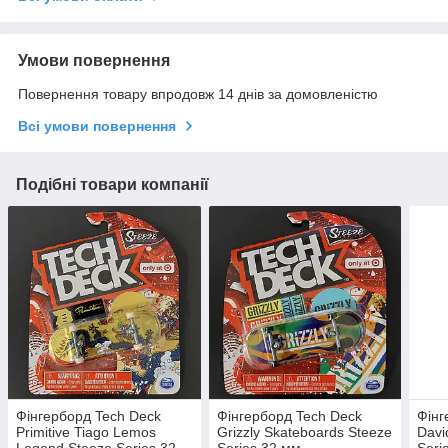
Умови повернення
Повернення товару впродовж 14 днів за домовленістю
Всі умови повернення
Подібні товари компанії
Фінгерборд Tech Deck
Фінгерборд Tech Deck
Фінг
Primitive Tiago Lemos
Grizzly Skateboards Steeze
Davi
Legend Steeze Series 32
Series 32 мм
Seri