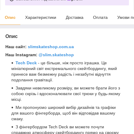
Опис
Характеристики
Доставка
Оплата
Умови п
Опис
Наш сайт:
slimskateshop.com.ua
Наш Instagram:
@slim.skateshop
Tech Deck
- це більше, ніж просто іграшка. Це
мініатюрний світ екстремального скейтбордингу, який
принесе вам безмежну радість і незабутні відчуття
подолання гравітації.
Завдяки невеликому розміру, ви можете брати його з
собою скрізь і вдосконалювати свої трюки у будь-якому
місці.
Ми пропонуємо широкий вибір дизайнів та графіки
для вашого фінгерборда, щоб він відповідав вашому
смаку.
З фінгербордом Tech Deck ви можете почути
справжню атмосферу скейтбордингу прямо на своєму