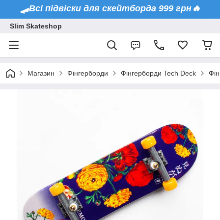
🛹Всі підвіски для скейтборда 999 грн🔥
Slim Skateshop
Магазин
Фінгерборди
Фінгерборди Tech Deck
Фін