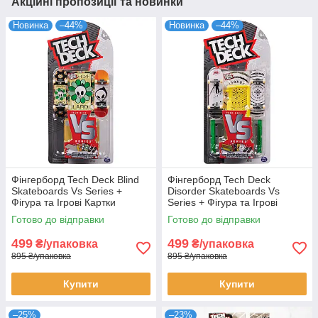
Акційні пропозиції та новинки
Новинка
–44%
Новинка
–44%
Фінгерборд Tech Deck Blind
Фінгерборд Tech Deck
Skateboards Vs Series +
Disorder Skateboards Vs
Фігура та Ігрові Картки
Series + Фігура та Ігрові
(уцінка, пошкоджена
Картки (уцінка, пошкоджена
Готово до відправки
Готово до відправки
упаковка)
упаковка)
499
499
₴/упаковка
₴/упаковка
895 ₴/упаковка
895 ₴/упаковка
Купити
Купити
–25%
–23%