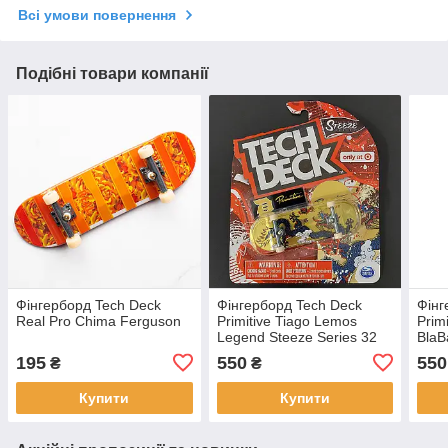
Всі умови повернення
Подібні товари компанії
Фінгерборд Tech Deck
Фінгерборд Tech Deck
Фінг
Real Pro Chima Ferguson
Primitive Tiago Lemos
Prim
Legend Steeze Series 32
BlaB
мм
195
550
550
₴
₴
Купити
Купити