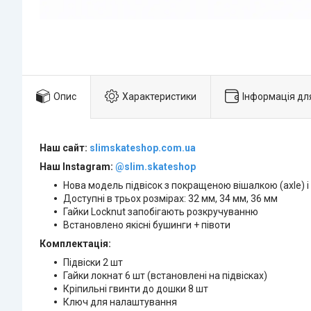
Опис
Характеристики
Інформація дл
Наш сайт:
slimskateshop.com.ua
Наш Instagram:
@slim.skateshop
Нова модель підвісок з покращеною вішалкою (axle) і
Доступні в трьох розмірах: 32 мм, 34 мм, 36 мм
Гайки Locknut запобігають розкручуванню
Встановлено якісні бушинги + півоти
Комплектація:
Підвіски 2 шт
Гайки локнат 6 шт (встановлені на підвісках)
Кріпильні гвинти до дошки 8 шт
Ключ для налаштування