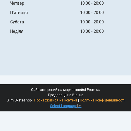
Четвер
10:00
20:00
Пʼятниця
10:00
20:00
Субота
10:00
20:00
Неділя
10:00
20:00
Сайт створений на маркетплейсі
Prom.ua
Продавець на Bigl.ua
Slim Skateshop |
Поскаржитися на контент
|
Політика конфіденційності
Select Language
▼