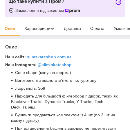
Що таке купити з Пром?
Замовлення під захистом
Опис
Характеристики
Доставка
Оплата
Умови п
Опис
Наш сайт:
slimskateshop.com.ua
Наш Instagram:
@slim.skateshop
Cone shape (конусна форма)
Виготовлені з якісного м'якого поліуретану
Жорсткість: Soft
Підходять для більшості фінгерборд підвісок, таких як:
Blackriver Trucks, Dynamic Trucks, Y-Trucks, Tech
Deck, та інші
Бушинги продаються комплектом із 4 шт (по 2 шт на
кожну підвіску)
При встановленні бушингів важливо не перетягувати