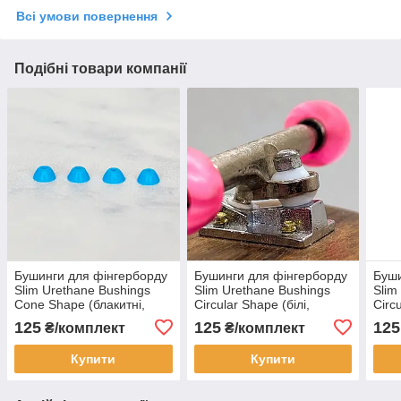
Всі умови повернення
Подібні товари компанії
Бушинги для фінгерборду
Бушинги для фінгерборду
Буши
Slim Urethane Bushings
Slim Urethane Bushings
Slim
Cone Shape (блакитні,
Circular Shape (білі,
Circ
комплект 4 шт)
комплект 4 шт)
комп
125
125
125
₴/комплект
₴/комплект
Купити
Купити