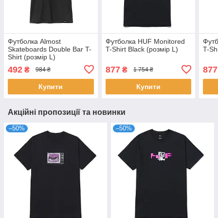
Футболка Almost
Футболка HUF Monitored
Футб
Skateboards Double Bar T-
T-Shirt Black (розмір L)
T-Sh
Shirt (розмір L)
492
877
877
₴
₴
984 ₴
1 754 ₴
Купити
Купити
Акційні пропозиції та новинки
–50%
–50%