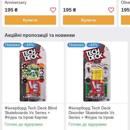
Anniversary
Olive
195
195
195
₴
₴
Купити
Купити
Акційні пропозиції та новинки
Новинка
–44%
Новинка
–44%
Фінгерборд Tech Deck Blind
Фінгерборд Tech Deck
Skateboards Vs Series +
Disorder Skateboards Vs
Фігура та Ігрові Картки
Series + Фігура та Ігрові
(уцінка, пошкоджена
Картки (уцінка, пошкоджена
Готово до відправки
Готово до відправки
упаковка)
упаковка)