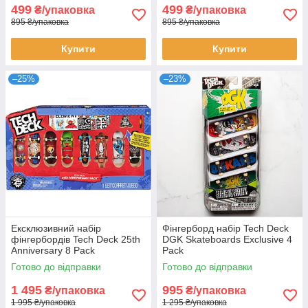
499
499
₴/упаковка
₴/упаковка
895 ₴/упаковка
895 ₴/упаковка
Купити
Купити
–25%
–23%
Ексклюзивний набір
Фінгерборд набір Tech Deck
фінгербордів Tech Deck 25th
DGK Skateboards Exclusive 4
Anniversary 8 Pack
Pack
Готово до відправки
Готово до відправки
1 495
995
₴/упаковка
₴/упаковка
1 995 ₴/упаковка
1 295 ₴/упаковка