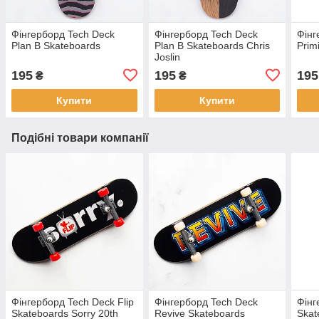
Фінгерборд Tech Deck
Фінгерборд Tech Deck
Фінг
Plan B Skateboards
Plan B Skateboards Chris
Prim
Joslin
195
195
195
₴
₴
Купити
Купити
Подібні товари компанії
Фінгерборд Tech Deck Flip
Фінгерборд Tech Deck
Фінг
Skateboards Sorry 20th
Revive Skateboards
Skat