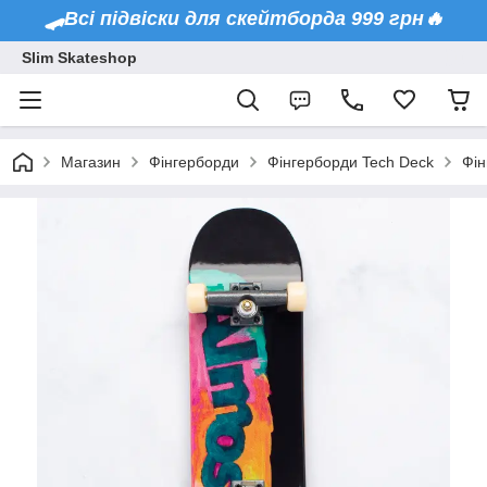
🛹Всі підвіски для скейтборда 999 грн🔥
Slim Skateshop
Магазин
Фінгерборди
Фінгерборди Tech Deck
Фін