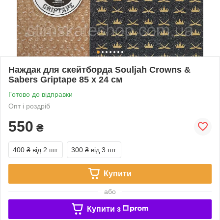
Наждак для скейтборда Souljah Crowns &
Sabers Griptape 85 x 24 см
Готово до відправки
Опт і роздріб
550
₴
400 ₴
від 2 шт.
300 ₴
від 3 шт.
Купити
або
Купити з