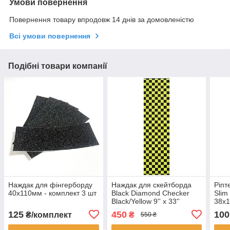
Умови повернення
Повернення товару впродовж 14 днів за домовленістю
Всі умови повернення
Подібні товари компанії
Наждак для фінгерборду
Наждак для скейтборда
Ріпт
40x110мм - комплект 3 шт
Black Diamond Checker
Slim
Black/Yellow 9'' x 33''
38x
125
450
100
₴/комплект
₴
550 ₴