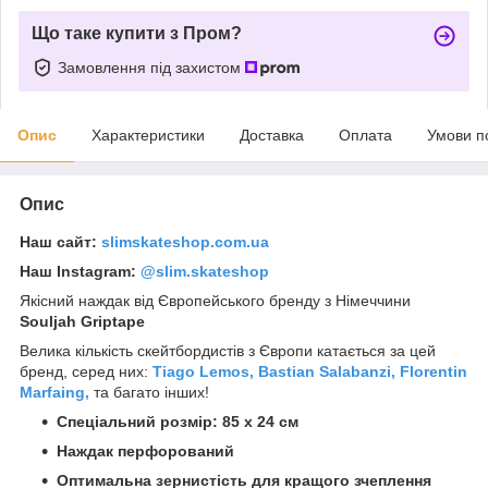
Що таке купити з Пром?
Замовлення під захистом
Опис
Характеристики
Доставка
Оплата
Умови п
Опис
Наш сайт:
slimskateshop.com.ua
Наш Instagram:
@slim.skateshop
Якісний наждак від Європейського бренду з Німеччини
Souljah Griptape
Велика кількість скейтбордистів з Європи катається за цей
бренд, серед них:
Tiago Lemos,
Bastian Salabanzi,
Florentin
Marfaing,
та багато інших!
Спеціальний розмір: 85 x 24 см
Наждак перфорований
Оптимальна зернистість для кращого зчеплення