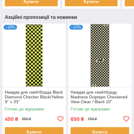
Купити
Купити
Акційні пропозиції та новинки
–18%
–13%
Наждак для скейтборда Black
Наждак для скейтборду
Diamond Checker Black/Yellow
Madness Griptape Checkered
9'' x 33''
View Clear / Black 10"
Готово до відправки
Готово до відправки
450
650
₴
₴
550 ₴
750 ₴
Купити
Купити