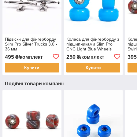
Підвіски для фінгерборду
Колеса для фінгерборду з
Коле
Slim Pro Silver Trucks 3.0 -
підшипниками Slim Pro
підш
36 мм
CNC Light Blue Wheels
Swir
495
250
395
₴/комплект
₴/комплект
Купити
Купити
Подібні товари компанії